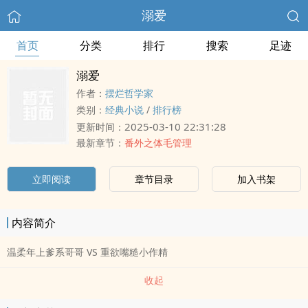
溺爱
首页
分类
排行
搜索
足迹
溺爱
作者：
摆烂哲学家
类别：
经典小说
/
排行榜
2025-03-10 22:31:28
更新时间：
最新章节：
番外之体毛管理
立即阅读
章节目录
加入书架
内容简介
温柔年上爹系哥哥 VS 重欲嘴糙小作精
收起